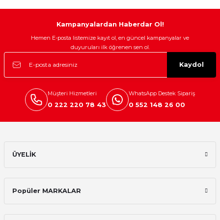
Mikserler
Kampanyalardan Haberdar Ol!
Mutfak Robotları
Hemen E-posta listemize kayıt ol, en güncel kampanyalar ve
duyuruları ilk öğrenen sen ol.
Su Isıtıcılar
Kaydol
Waffle Makineleri
Müşteri Hizmetleri
WhatsApp Destek Sipariş
Çırpıcı
0 222 220 78 43
0 552 148 26 00
Elektrikli Çeyiz Seti
Yoğurt Makineleri
ÜYELİK
Yumurta Pişirme Cihazları
Popüler MARKALAR