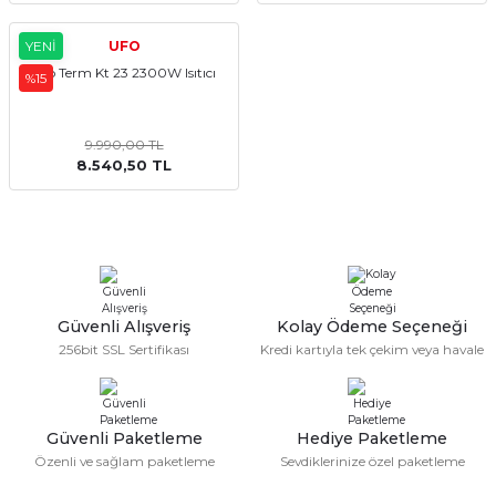
Sulu Süpürge
Mini / Midi Fırınlar
YENİ
UFO
Ufo Term Kt 23 2300W Isıtıcı
%15
aptop & Notebook
nlar
Buharlı Pişiriciler
eleri
Doğrayıcılar / Rondolar
9.990,00 TL
8.540,50 TL
Elektrikli Izgara - Barbekü
Elektrikli Tencere / Tavalar
kineleri
Ekmek Kızartıcılar
Güvenli Alışveriş
Kolay Ödeme Seçeneği
256bit SSL Sertifikası
Kredi kartıyla tek çekim veya havale
Ekmek Yapma Makinası
Kıyma Makinaları
Güvenli Paketleme
Hediye Paketleme
Mısır Patlatma Makineleri
Özenli ve sağlam paketleme
Sevdiklerinize özel paketleme