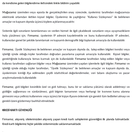
da kendisine gelen bilgilendirme iletisindeki linkle bildirim yapabilir.
Sulu Süpürge
Mini / Midi Fırınlar
Mağazamız
üzerinden veya eposta ile gerçekleştirilen onay sürecinde, üyelerimiz tarafından mağazamıza
elektronik ortamdan iletilen kişisel bilgiler, Üyelerimiz ile yaptığımız "Kullanıcı Sözleşmesi" ile belirlenen
aptop & Notebook
nlar
Buharlı Pişiriciler
amaçlar ve kapsam dışında üçüncü kişilere açıklanmayacaktır.
Sistemle ilgili sorunların tanımlanması ve verilen hizmet ile ilgili çıkabilecek sorunların veya uyuşmazlıkların
eleri
Doğrayıcılar / Rondolar
hızla çözülmesi için,
Firmamız
, üyelerinin IP adresini kaydetmekte ve bunu kullanmaktadır. IP adresleri,
kullanıcıları genel bir şekilde tanımlamak ve kapsamlı demografik bilgi toplamak amacıyla da kullanılabilir.
Firmamız
, Üyelik Sözleşmesi ile belirlenen amaçlar ve kapsam dışında da, talep edilen bilgileri kendisi veya
Elektrikli Izgara - Barbekü
işbirliği içinde olduğu kişiler tarafından doğrudan pazarlama yapmak amacıyla kullanabilir. Kişisel bilgiler,
gerektiğinde kullanıcıyla temas kurmak için de kullanılabilir.
Firmamız
tarafından talep edilen bilgiler veya
kullanıcı tarafından sağlanan bilgiler veya
Mağazamız
üzerinden yapılan işlemlerle ilgili bilgiler;
Firmamız
ve
Elektrikli Tencere / Tavalar
işbirliği içinde olduğu kişiler tarafından, "Üyelik Sözleşmesi" ile belirlenen amaçlar ve kapsam dışında da,
üyelerimizin kimliği ifşa edilmeden çeşitli istatistiksel değerlendirmeler, veri tabanı oluşturma ve pazar
araştırmalarında kullanılabilir.
kineleri
Ekmek Kızartıcılar
Firmamız
, gizli bilgileri kesinlikle özel ve gizli tutmayı, bunu bir sır saklama yükümü olarak addetmeyi ve
gizliliğin sağlanması ve sürdürülmesi, gizli bilginin tamamının veya herhangi bir kısmının kamu alanına
Ekmek Yapma Makinası
girmesini veya yetkisiz kullanımını veya üçüncü bir kişiye ifşasını önlemek için gerekli tüm tedbirleri almayı ve
gerekli özeni göstermeyi taahhüt etmektedir.
Kıyma Makinaları
KREDİ KARTI GÜVENLİĞİ
Firmamız
, alışveriş sitelerimizden alışveriş yapan kredi kartı sahiplerinin güvenliğini ilk planda tutmaktadır.
Mısır Patlatma Makineleri
Kredi kartı bilgileriniz hiçbir şekilde sistemimizde saklanmamaktadır.