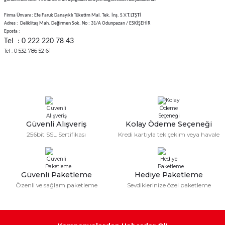
Firma Ünvanı : Efe Faruk Danayıklı Tüketim Mal. Tek. İnş. S.V.T.LTŞTİ
Adres : Deliklitaş Mah. Değirmen Sok. No : 31/A Odunpazarı / ESKİŞEHİR
Eposta :
Tel : 0 222 220 78 43
Tel : 0 532 786 52 61
Güvenli Alışveriş
Kolay Ödeme Seçeneği
256bit SSL Sertifikası
Kredi kartıyla tek çekim veya havale
Güvenli Paketleme
Hediye Paketleme
Özenli ve sağlam paketleme
Sevdiklerinize özel paketleme