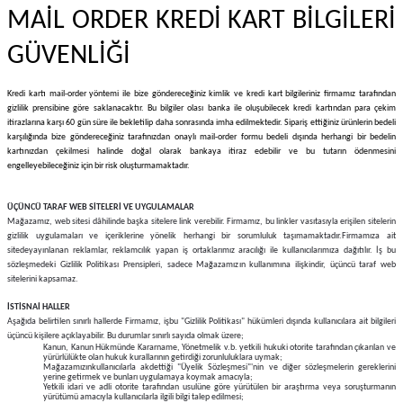
MAİL ORDER KREDİ KART BİLGİLERİ
GÜVENLİĞİ
Kredi kartı mail-order yöntemi ile bize göndereceğiniz kimlik ve kredi kart bilgileriniz firmamız tarafından
gizlilik prensibine göre saklanacaktır. Bu bilgiler olası banka ile oluşubilecek kredi kartından para çekim
itirazlarına karşı 60 gün süre ile bekletilip daha sonrasında imha edilmektedir. Sipariş ettiğiniz ürünlerin bedeli
karşılığında bize göndereceğiniz tarafınızdan onaylı mail-order formu bedeli dışında herhangi bir bedelin
kartınızdan çekilmesi halinde doğal olarak bankaya itiraz edebilir ve bu tutarın ödenmesini
engelleyebileceğiniz için bir risk oluşturmamaktadır.
ÜÇÜNCÜ TARAF WEB SİTELERİ VE UYGULAMALAR
Mağazamız, web sitesi dâhilinde başka sitelere link verebilir. Firmamız, bu linkler vasıtasıyla erişilen sitelerin
gizlilik uygulamaları ve içeriklerine yönelik herhangi bir sorumluluk taşımamaktadır.
Firmamıza ait
sitede
yayınlanan reklamlar, reklamcılık yapan iş ortaklarımız aracılığı ile kullanıcılarımıza dağıtılır. İş bu
sözleşmedeki Gizlilik Politikası Prensipleri, sadece Mağazamızın kullanımına ilişkindir, üçüncü taraf web
sitelerini kapsamaz.
İSTİSNAİ HALLER
Aşağıda belirtilen sınırlı hallerde Firmamız, işbu "Gizlilik Politikası" hükümleri dışında kullanıcılara ait bilgileri
üçüncü kişilere açıklayabilir. Bu durumlar sınırlı sayıda olmak üzere;
Kanun, Kanun Hükmünde Kararname, Yönetmelik v.b. yetkili hukuki otorite tarafından çıkarılan ve
yürürlülükte olan hukuk kurallarının getirdiği zorunluluklara uymak;
Mağazamızınkullanıcılarla akdettiği "Üyelik Sözleşmesi"'nin ve diğer sözleşmelerin gereklerini
yerine getirmek ve bunları uygulamaya koymak amacıyla;
Yetkili idari ve adli otorite tarafından usulüne göre yürütülen bir araştırma veya soruşturmanın
yürütümü amacıyla kullanıcılarla ilgili bilgi talep edilmesi;