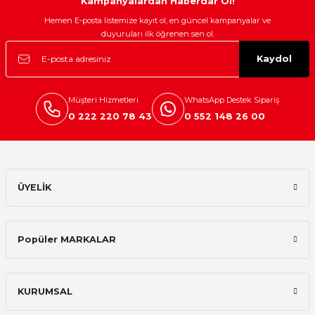
Kampanyalardan Haberdar Ol!
Hemen E-posta listemize kayıt ol, en güncel kampanyalar ve
duyuruları ilk öğrenen sen ol.
Kaydol
Müşteri Hizmetleri
WhatsApp Destek Sipariş
0 222 220 78 43
0 552 148 26 00
ÜYELİK
Popüler MARKALAR
KURUMSAL