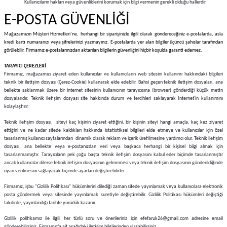
Kullanıcıların hakları veya güvenliklerini korumak için bilgi vermenin gerekli olduğu hallerdir.
E-POSTA GÜVENLİĞİ
Mağazamızın Müşteri Hizmetleri’ne, herhangi bir siparişinizle ilgili olarak göndereceğiniz e-postalarda, asla
kredi kartı numaranızı veya şifrelerinizi yazmayınız. E-postalarda yer alan bilgiler üçüncü şahıslar tarafından
görülebilir. Firmamız e-postalarınızdan aktarılan bilgilerin güvenliğini hiçbir koşulda garanti edemez.
TARAYICI ÇEREZLERİ
Firmamız, mağazamızı ziyaret eden kullanıcılar ve kullanıcıların web sitesini kullanımı hakkındaki bilgileri
teknik bir iletişim dosyası (Çerez-Cookie) kullanarak elde edebilir. Bahsi geçen teknik iletişim dosyaları, ana
bellekte saklanmak üzere bir internet sitesinin kullanıcının tarayıcısına (browser) gönderdiği küçük metin
dosyalarıdır. Teknik iletişim dosyası site hakkında durum ve tercihleri saklayarak İnternet'in kullanımını
kolaylaştırır.
Teknik iletişim dosyası, siteyi kaç kişinin ziyaret ettiğini, bir kişinin siteyi hangi amaçla, kaç kez ziyaret
ettiğini ve ne kadar sitede kaldıkları hakkında istatistiksel bilgileri elde etmeye ve kullanıcılar için özel
tasarlanmış kullanıcı sayfalarından dinamik olarak reklam ve içerik üretilmesine yardımcı olur. Teknik iletişim
dosyası, ana bellekte veya e-postanızdan veri veya başkaca herhangi bir kişisel bilgi almak için
tasarlanmamıştır. Tarayıcıların pek çoğu başta teknik iletişim dosyasını kabul eder biçimde tasarlanmıştır
ancak kullanıcılar dilerse teknik iletişim dosyasının gelmemesi veya teknik iletişim dosyasının gönderildiğinde
uyarı verilmesini sağlayacak biçimde ayarları değiştirebilirler.
Firmamız, işbu "Gizlilik Politikası" hükümlerini dilediği zaman sitede yayınlamak veya kullanıcılara elektronik
posta göndermek veya sitesinde yayınlamak suretiyle değiştirebilir. Gizlilik Politikası hükümleri değiştiği
takdirde, yayınlandığı tarihte yürürlük kazanır.
Gizlilik politikamız ile ilgili her türlü soru ve önerileriniz için efefaruk26@gmail.com a
dresine email
gönderebilirsiniz. Firmamız’a ait aşağıdaki iletişim bilgilerinden ulaşabilirsiniz.