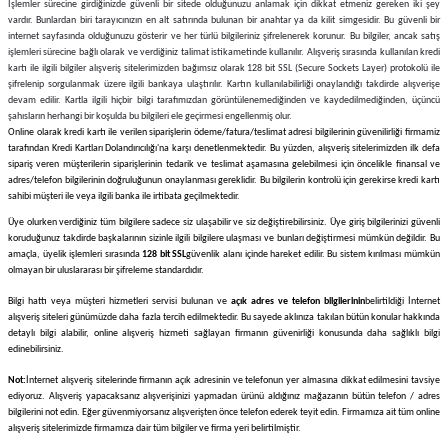
İşlemler sürecine girdiğinizde güvenli bir sitede olduğunuzu anlamak için dikkat etmeniz gereken iki şey
Mikserler
vardır. Bunlardan biri tarayıcınızın en alt satırında bulunan bir anahtar ya da kilit simgesidir. Bu güvenli bir
internet sayfasında olduğunuzu gösterir ve her türlü bilgileriniz şifrelenerek korunur. Bu bilgiler, ancak satış
işlemleri sürecine bağlı olarak ve verdiğiniz talimat istikametinde kullanılır. Alışveriş sırasında kullanılan kredi
Mutfak Robotları
kartı ile ilgili bilgiler alışveriş sitelerimizden bağımsız olarak 128 bit SSL (Secure Sockets Layer) protokolü ile
şifrelenip sorgulanmak üzere ilgili bankaya ulaştırılır. Kartın kullanılabilirliği onaylandığı takdirde alışverişe
devam edilir. Kartla ilgili hiçbir bilgi tarafımızdan görüntülenemediğinden ve kaydedilmediğinden, üçüncü
Su Isıtıcılar
şahısların herhangi bir koşulda bu bilgileri ele geçirmesi engellenmiş olur.
Online olarak kredi kartı ile verilen siparişlerin ödeme/fatura/teslimat adresi bilgilerinin güvenilirliği firmamiz
tarafından Kredi Kartları Dolandırıcılığı'na karşı denetlenmektedir. Bu yüzden, alışveriş sitelerimizden ilk defa
Waffle Makineleri
sipariş veren müşterilerin siparişlerinin tedarik ve teslimat aşamasına gelebilmesi için öncelikle finansal ve
adres/telefon bilgilerinin doğruluğunun onaylanması gereklidir. Bu bilgilerin kontrolü için gerekirse kredi kartı
sahibi müşteri ile veya ilgili banka ile irtibata geçilmektedir.
Çırpıcı
Üye olurken verdiğiniz tüm bilgilere sadece siz ulaşabilir ve siz değiştirebilirsiniz. Üye giriş bilgilerinizi güvenli
koruduğunuz takdirde başkalarının sizinle ilgili bilgilere ulaşması ve bunları değiştirmesi mümkün değildir. Bu
amaçla, üyelik işlemleri sırasında
128 bit SSL
güvenlik alanı içinde hareket edilir. Bu sistem kırılması mümkün
Elektrikli Çeyiz Seti
olmayan bir uluslararası bir şifreleme standardıdır.
Bilgi hattı veya müşteri hizmetleri servisi bulunan ve
açık adres ve telefon bilgilerinin
belirtildiği İnternet
Yoğurt Makineleri
alışveriş siteleri günümüzde daha fazla tercih edilmektedir. Bu sayede aklınıza takılan bütün konular hakkında
detaylı bilgi alabilir, online alışveriş hizmeti sağlayan firmanın güvenirliği konusunda daha sağlıklı bilgi
edinebilirsiniz.
Yumurta Pişirme Cihazları
Not:
İnternet alışveriş sitelerinde firmanın açık adresinin ve telefonun yer almasına dikkat edilmesini tavsiye
ediyoruz. Alışveriş yapacaksanız alışverişinizi yapmadan ürünü aldığınız mağazanın bütün telefon / adres
bilgilerini not edin. Eğer güvenmiyorsanız alışverişten önce telefon ederek teyit edin. Firmamıza ait tüm online
alışveriş sitelerimizde firmamıza dair tüm bilgiler ve firma yeri belirtilmiştir.