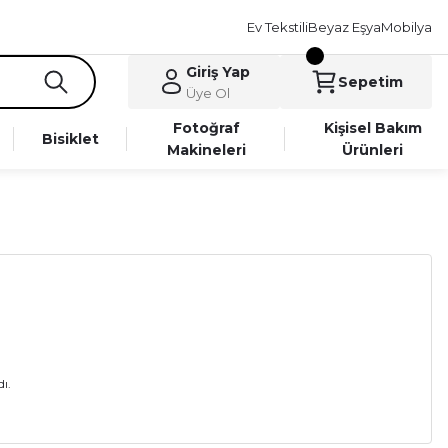
Ev Tekstili
Beyaz Eşya
Mobilya
Giriş Yap
Sepetim
Üye Ol
Fotoğraf
Kişisel Bakım
Bisiklet
Makineleri
Ürünleri
ı.