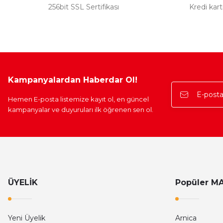
256bit SSL Sertifikası
Kredi kar
Kampanyalardan Haberdar Ol!
Hemen E-posta listemize kayıt ol, en güncel
kampanyalar ve duyuruları ilk öğrenen sen ol.
ÜYELİK
Popüler M
Yeni Üyelik
Arnica