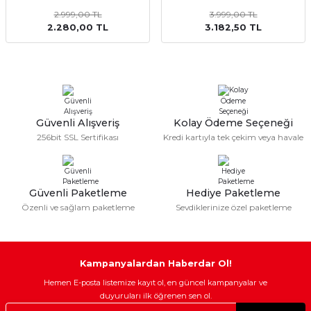
2.999,00 TL
3.999,00 TL
Sulu Süpürge
Mini / Midi Fırınlar
2.280,00 TL
3.182,50 TL
aptop & Notebook
nlar
Buharlı Pişiriciler
eleri
Doğrayıcılar / Rondolar
Elektrikli Izgara - Barbekü
Güvenli Alışveriş
Kolay Ödeme Seçeneği
256bit SSL Sertifikası
Kredi kartıyla tek çekim veya havale
Elektrikli Tencere / Tavalar
kineleri
Ekmek Kızartıcılar
Güvenli Paketleme
Hediye Paketleme
Özenli ve sağlam paketleme
Sevdiklerinize özel paketleme
Ekmek Yapma Makinası
Kıyma Makinaları
Kampanyalardan Haberdar Ol!
Hemen E-posta listemize kayıt ol, en güncel kampanyalar ve
Mısır Patlatma Makineleri
duyuruları ilk öğrenen sen ol.