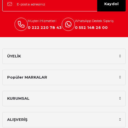
Kaydol
Mikserler
Mutfak Robotları
Müşteri Hizmetleri
WhatsApp Destek Sipariş
0 222 220 78 43
0 552 148 26 00
Su Isıtıcılar
Waffle Makineleri
ÜYELİK
Çırpıcı
Elektrikli Çeyiz Seti
Popüler MARKALAR
Yoğurt Makineleri
KURUMSAL
Yumurta Pişirme Cihazları
ALIŞVERİŞ