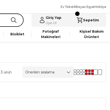
Ev Tekstili
Beyaz Eşya
Mobilya
Giriş Yap
Sepetim
Üye Ol
Fotoğraf
Kişisel Bakım
Bisiklet
Makineleri
Ürünleri
 3 ürün