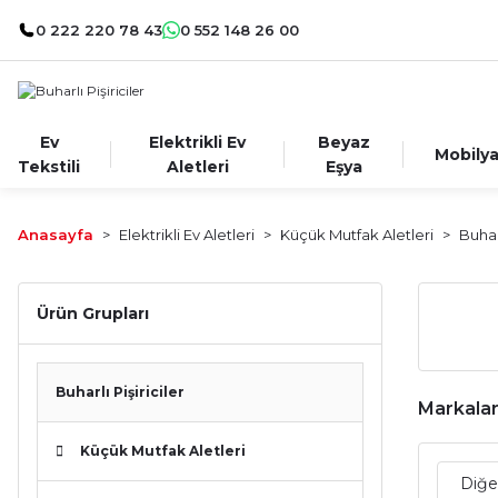
0 222 220 78 43
0 552 148 26 00
Ev
Elektrikli Ev
Beyaz
Mobily
Tekstili
Aletleri
Eşya
Anasayfa
Elektrikli Ev Aletleri
Küçük Mutfak Aletleri
Buharl
Ürün Grupları
Buharlı Pişiriciler
Markala
Küçük Mutfak Aletleri
Diğe