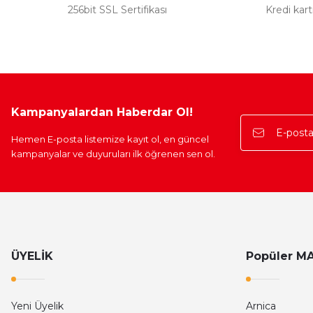
256bit SSL Sertifikası
Kredi kar
Kampanyalardan Haberdar Ol!
Hemen E-posta listemize kayıt ol, en güncel
kampanyalar ve duyuruları ilk öğrenen sen ol.
ÜYELİK
Popüler M
Yeni Üyelik
Arnica