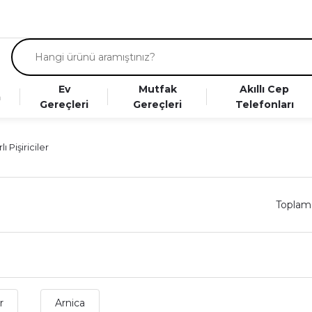
Ev
Mutfak
Akıllı Cep
a
Gereçleri
Gereçleri
Telefonları
ı Pişiriciler
Toplam
r
r
Arnica