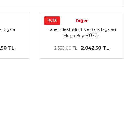
%13
Diğer
ik Izgara
Taner Elektrikli Et Ve Balık Izgarası
y
Mega Boy-BÜYÜK
,50 TL
2.042,50 TL
2.350,00 TL