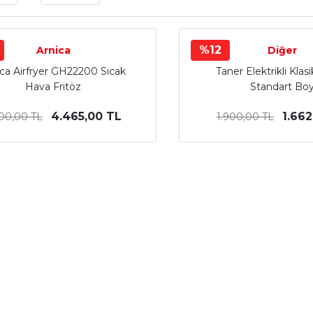
%12
Arnica
Diğer
ica Airfryer GH22200 Sıcak
Taner Elektrikli Klas
Hava Fritöz
Standart Bo
4.465,00 TL
1.662
900,00 TL
1.900,00 TL