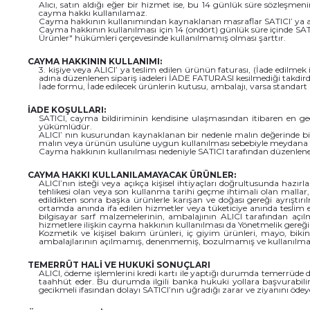
Alıcı, satın aldığı eğer bir hizmet ise, bu 14 günlük süre sözleşm
cayma hakkı kullanılamaz.
Cayma hakkının kullanımından kaynaklanan masraflar SATICI’ ya ai
Cayma hakkının kullanılması için 14 (ondört) günlük süre içinde SA
Ürünler" hükümleri çerçevesinde kullanılmamış olması şarttır.
CAYMA HAKKININ KULLANIMI:
3. kişiye veya ALICI’ ya teslim edilen ürünün faturası, (İade edilm
adına düzenlenen sipariş iadeleri İADE FATURASI kesilmediği takd
İade formu, İade edilecek ürünlerin kutusu, ambalajı, varsa standart a
İADE KOŞULLARI:
SATICI, cayma bildiriminin kendisine ulaşmasından itibaren en geç
yükümlüdür.
ALICI’ nın kusurundan kaynaklanan bir nedenle malın değerinde bi
malın veya ürünün usulüne uygun kullanılması sebebiyle meydana g
Cayma hakkının kullanılması nedeniyle SATICI tarafından düzenlene
CAYMA HAKKI KULLANILAMAYACAK ÜRÜNLER:
ALICI’nın isteği veya açıkça kişisel ihtiyaçları doğrultusunda haz
tehlikesi olan veya son kullanma tarihi geçme ihtimali olan mallar,
edildikten sonra başka ürünlerle karışan ve doğası gereği ayrıştı
ortamda anında ifa edilen hizmetler veya tüketiciye anında teslim ed
bilgisayar sarf malzemelerinin, ambalajının ALICI tarafından açı
hizmetlere ilişkin cayma hakkının kullanılması da Yönetmelik gere
Kozmetik ve kişisel bakım ürünleri, iç giyim ürünleri, mayo, bikini
ambalajlarının açılmamış, denenmemiş, bozulmamış ve kullanılmam
TEMERRÜT HALİ VE HUKUKİ SONUÇLARI
ALICI, ödeme işlemlerini kredi kartı ile yaptığı durumda temerrüde d
taahhüt eder. Bu durumda ilgili banka hukuki yollara başvurabilir
gecikmeli ifasından dolayı SATICI’nın uğradığı zarar ve ziyanını ödey