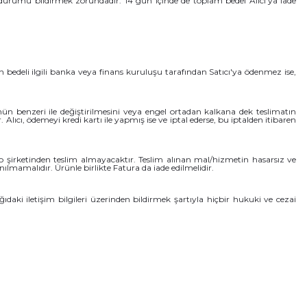
durumu bildirmek zorundadır. 14 gün içinde de toplam bedel Alıcı’ya iade
rün bedeli ilgili banka veya finans kuruluşu tarafından Satıcı'ya ödenmez ise,
rünün benzeri ile değiştirilmesini veya engel ortadan kalkana dek teslimatın
 Alıcı, ödemeyi kredi kartı ile yapmış ise ve iptal ederse, bu iptalden itibaren
o şirketinden teslim almayacaktır. Teslim alınan mal/hizmetin hasarsız ve
mamalıdır. Ürünle birlikte Fatura da iade edilmelidir.
ıdaki iletişim bilgileri üzerinden bildirmek şartıyla hiçbir hukuki ve cezai