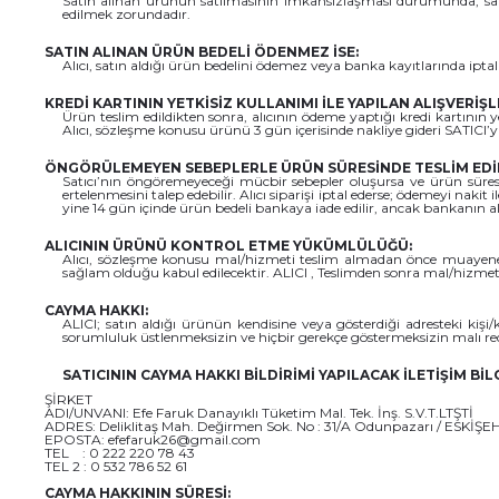
Satın alınan ürünün satılmasının imkansızlaşması durumunda, satı
edilmek zorundadır.
SATIN ALINAN ÜRÜN BEDELİ ÖDENMEZ İSE:
Alıcı, satın aldığı ürün bedelini ödemez veya banka kayıtlarında ipt
KREDİ KARTININ YETKİSİZ KULLANIMI İLE YAPILAN ALIŞVERİŞL
Ürün teslim edildikten sonra, alıcının ödeme yaptığı kredi kartının ye
Alıcı, sözleşme konusu ürünü 3 gün içerisinde nakliye gideri SATICI’y
ÖNGÖRÜLEMEYEN SEBEPLERLE ÜRÜN SÜRESİNDE TESLİM EDİL
Satıcı’nın öngöremeyeceği mücbir sebepler oluşursa ve ürün süresinde
ertelenmesini talep edebilir. Alıcı siparişi iptal ederse; ödemeyi nakit
yine 14 gün içinde ürün bedeli bankaya iade edilir, ancak bankanın alı
ALICININ ÜRÜNÜ KONTROL ETME YÜKÜMLÜLÜĞÜ:
Alıcı, sözleşme konusu mal/hizmeti teslim almadan önce muayene ed
sağlam olduğu kabul edilecektir. ALICI , Teslimden sonra mal/hizmet
CAYMA HAKKI:
ALICI; satın aldığı ürünün kendisine veya gösterdiği adresteki kişi/
sorumluluk üstlenmeksizin ve hiçbir gerekçe göstermeksizin malı r
SATICININ CAYMA HAKKI BİLDİRİMİ YAPILACAK İLETİŞİM BİLG
ŞİRKET
ADI/UNVANI: Efe Faruk Danayıklı Tüketim Mal. Tek. İnş. S.V.T.LTŞTİ
ADRES: Deliklitaş Mah. Değirmen Sok. No : 31/A Odunpazarı / ESKİŞE
EPOSTA: efefaruk26@gmail.com
TEL : 0 222 220 78 43
TEL 2 : 0 532 786 52 61
CAYMA HAKKININ SÜRESİ: