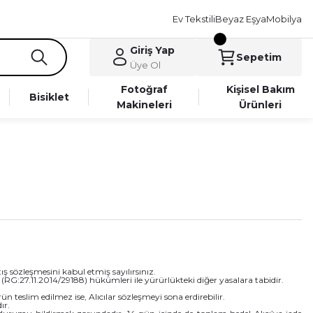
Ev Tekstili
Beyaz Eşya
Mobilya
Giriş Yap
Sepetim
Üye Ol
Fotoğraf
Kişisel Bakım
Bisiklet
Makineleri
Ürünleri
 sözleşmesini kabul etmiş sayılırsınız.
i (RG:27.11.2014/29188) hükümleri ile yürürlükteki diğer yasalara tabidir.
n teslim edilmez ise, Alıcılar sözleşmeyi sona erdirebilir.
ır.