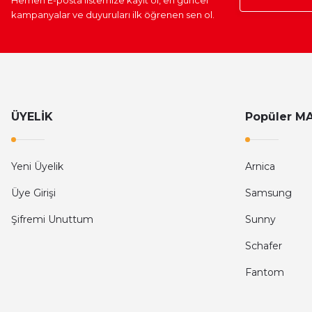
Hemen E-posta listemize kayıt ol, en güncel
kampanyalar ve duyuruları ilk öğrenen sen ol.
ÜYELİK
Popüler M
Yeni Üyelik
Arnica
Üye Girişi
Samsung
Şifremi Unuttum
Sunny
Schafer
Fantom