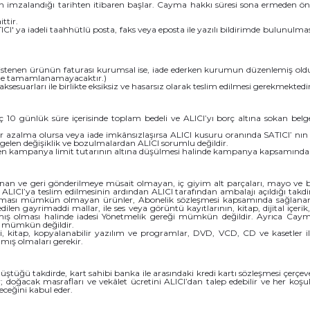
enin imzalandığı tarihten itibaren başlar. Cayma hakkı süresi sona ermeden ön
ttir.
TICI' ya iadeli taahhütlü posta, faks veya eposta ile yazılı bildirimde bulu
ek istenen ürünün faturası kurumsal ise, iade ederken kurumun düzenlemiş oldu
irde tamamlanamayacaktır.)
ksesuarları ile birlikte eksiksiz ve hasarsız olarak teslim edilmesi gerekmektedir
 10 günlük süre içerisinde toplam bedeli ve ALICI’yı borç altına sokan belg
r azalma olursa veya iade imkânsızlaşırsa ALICI kusuru oranında SATICI’ nı
elen değişiklik ve bozulmalardan ALICI sorumlu değildir.
n kampanya limit tutarının altına düşülmesi halinde kampanya kapsamında fayd
ırlanan ve geri gönderilmeye müsait olmayan, iç giyim alt parçaları, mayo ve 
 ALICI’ya teslim edilmesinin ardından ALICI tarafından ambalajı açıldığı takd
rılması mümkün olmayan ürünler, Abonelik sözleşmesi kapsamında sağlananlar 
ilen gayrimaddi mallar, ile ses veya görüntü kayıtlarının, kitap, dijital içer
lmış olması halinde iadesi Yönetmelik gereği mümkün değildir. Ayrıca Cayma
ği mümkün değildir.
, kitap, kopyalanabilir yazılım ve programlar, DVD, VCD, CD ve kasetler ile k
ış olmaları gerekir.
üştüğü takdirde, kart sahibi banka ile arasındaki kredi kartı sözleşmesi çerç
; doğacak masrafları ve vekâlet ücretini ALICI’dan talep edebilir ve her ko
eceğini kabul eder.