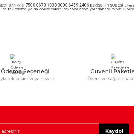
7500 0670 1000 0000 6459 2406
 KREDİ BANKASI
ESKİŞEHİR ŞUBESİ , hesapl
 online tek ödeme ya da online taksit imkânlarından yararlanabilirsiniz. Onli
y Ödeme Seçeneği
Güvenli Paket
tıyla tek çekim veya havale
Özenli ve sağlam pak
Kaydol