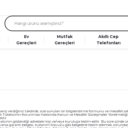
Ev
Mutfak
Akıllı Cep
a
Gereçleri
Gereçleri
Telefonları
ş verdiğiniz takdirde, size sunulan ön bilgilendirme formunu ve mesafeli satış
02 sayılı Tüketicinin Korunması Hakkında Kanun ve Mesafeli Sözleşmeler Yönetmeliğ
ktir.
cının gösterdiği adresteki kişi ve/veya kuruluşa teslim edilir. Bu süre içinde ürü
e varsa garanti belgesi, kullanım klavuzu gibi belgelerle teslim edilmek zorundad