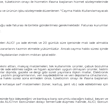
ce, tüketicinin onayı ile hizmetin ifasına başlanan hizmet sözleşmelerinde
nulması ve ürünün işbu sözleşmede düzenlenen "Cayma Hakkı Kullanılamayacak
ğu iade faturası ile birlikte gönderilmesi gerekmektedir. Faturası kurumlar
.
eleri ALICI’ ya iade etmek ve 20 günlük süre içerisinde malı iade almakla
n zararlarını tazmin etmekle yükümlüdür. Ancak cayma hakkı süresi içinde
alanılan indirim miktarı iptal edilir.
bikini altları, makyaj malzemeleri, tek kullanımlık ürünler, çabuk bozulma
irde iade edilmesi sağlık ve hijyen açısından uygun olmayan ürünler, teslim
dışında, gazete ve dergi gibi süreli yayınlara ilişkin mallar, Elektronik
ik, yazılım programlarının, veri kaydedebilme ve veri depolama cihazlarının,
 hakkı süresi sona ermeden önce, tüketicinin onayı ile ifasına başlanan
ırtasiye sarf malzemeleri (toner, kartuş, şerit vb.) iade edilebilmesi için
evesinde faiz ödeyeceğini ve bankaya karşı sorumlu olacağını kabul, beyan ve
şulda ALICI’nın borcundan dolayı temerrüde düşmesi halinde, ALICI, borcun