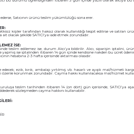
cı bu durumu öğrendiğinden itibaren 3 gün içinde yazılı olarak alıcıya bu 
al ederse, Satıcının ürünü teslim yükümlülüğü sona erer.
ER:
tkisiz kişiler tarafından haksız olarak kullanıldığı tespit edilirse ve satılan ü
a ait olacak şekilde SATICI’ya iade etmek zorundadır.
EMEZ İSE:
 teslim edilemez ise, durum Alıcı’ya bildirilir. Alıcı, siparişin iptalini, ü
 ile yapmış ise iptalinden itibaren 14 gün içinde kendisine nakden bu ücret ödenir.
cının hesabına 2-3 hafta içerisinde aktarması olasıdır.
ecek; ezik, kırık, ambalajı yırtılmış vb. hasarlı ve ayıplı mal/hizmeti karg
i özenle korunmak zorundadır. Cayma hakkı kullanılacaksa mal/hizmet kullanıl
kuruluşa teslim tarihinden itibaren 14 (on dört) gün içerisinde, SATICI’ya aşağ
eddederek sözleşmeden cayma hakkını kullanabilir.
İLERİ:
HİR