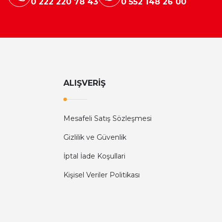
0 222 220 78 43
0 552 148 26 00
ALIŞVERİŞ
Mesafeli Satış Sözleşmesi
Gizlilik ve Güvenlik
İptal İade Koşullari
Kişisel Veriler Politikası