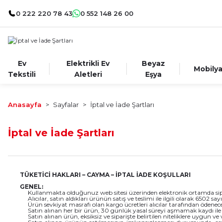
0 222 220 78 43
0 552 148 26 00
Ev
Elektrikli Ev
Beyaz
Mobily
Tekstili
Aletleri
Eşya
Anasayfa
Sayfalar
İptal ve İade Şartları
İptal ve İade Şartları
TÜKETİCİ HAKLARI – CAYMA – İPTAL İADE KOŞULLARI
GENEL:
Kullanmakta olduğunuz web sitesi üzerinden elektronik ortamda sipari
Alıcılar, satın aldıkları ürünün satış ve teslimi ile ilgili olarak 65
Ürün sevkiyat masrafı olan kargo ücretleri alıcılar tarafından ödenece
Satın alınan her bir ürün, 30 günlük yasal süreyi aşmamak kaydı ile alı
Satın alınan ürün, eksiksiz ve siparişte belirtilen niteliklere uygun v