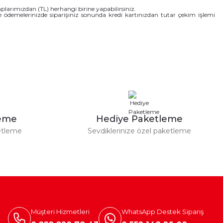
arımızdan (TL) herhangi birine yapabilirsiniz.
ne ödemelerinizde siparişiniz sonunda kredi kartınızdan tutar çekim işlemi
leme
Hediye Paketleme
etleme
Sevdiklerinize özel paketleme
Müşteri Hizmetleri
WhatsApp Destek Sipariş