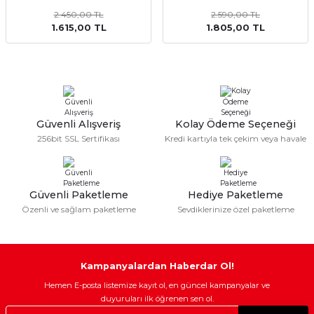
2.450,00 TL
2.590,00 TL
Sulu Süpürge
Mini / Midi Fırınlar
1.615,00 TL
1.805,00 TL
aptop & Notebook
nlar
Buharlı Pişiriciler
eleri
Doğrayıcılar / Rondolar
Elektrikli Izgara - Barbekü
Güvenli Alışveriş
Kolay Ödeme Seçeneği
256bit SSL Sertifikası
Kredi kartıyla tek çekim veya havale
Elektrikli Tencere / Tavalar
kineleri
Ekmek Kızartıcılar
Güvenli Paketleme
Hediye Paketleme
Özenli ve sağlam paketleme
Sevdiklerinize özel paketleme
Ekmek Yapma Makinası
Kıyma Makinaları
Kampanyalardan Haberdar Ol!
Hemen E-posta listemize kayıt ol, en güncel kampanyalar ve
Mısır Patlatma Makineleri
duyuruları ilk öğrenen sen ol.