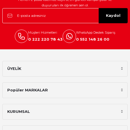
duyuruları ilk öğrenen sen ol.
Kaydol
Müşteri Hizmetleri
WhatsApp Destek Sipariş
0 222 220 78 43
0 552 148 26 00
ÜYELİK
Popüler MARKALAR
KURUMSAL