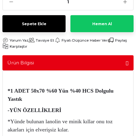
Sulu Süpürge
Mini / Midi Fırınlar
aptop & Notebook
nlar
Buharlı Pişiriciler
Sepete Ekle
Hemen Al
eleri
Doğrayıcılar / Rondolar
Yorum Yaz
Tavsiye Et
Fiyatı Düşünce Haber Ver
Paylaş
Karşılaştır
Elektrikli Izgara - Barbekü
Ürün Bilgisi
Elektrikli Tencere / Tavalar
kineleri
Ekmek Kızartıcılar
*1 ADET 50x70 %60 Yün %40 HCS Dolgulu
Ekmek Yapma Makinası
Yastık
-YÜN ÖZELLİKLERİ
Kıyma Makinaları
*Yünde bulunan lanolin ve minik kıllar onu toz
Mısır Patlatma Makineleri
akarları için elverişsiz kılar.