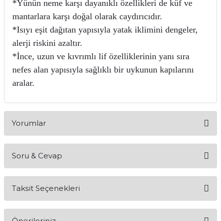
*Yünün neme karşı dayanıklı özellikleri de küf ve
Mikserler
mantarlara karşı doğal olarak caydırıcıdır.
*Isıyı eşit dağıtan yapısıyla yatak iklimini dengeler,
Mutfak Robotları
alerji riskini azaltır.
*İnce, uzun ve kıvrımlı lif özelliklerinin yanı sıra
Su Isıtıcılar
nefes alan yapısıyla sağlıklı bir uykunun kapılarını
Waffle Makineleri
aralar.
Çırpıcı
Yorumlar
Elektrikli Çeyiz Seti
Yoğurt Makineleri
Soru & Cevap
Bu ürüne ilk yorumu siz yapın!
Yumurta Pişirme Cihazları
Taksit Seçenekleri
Yorum Yaz
Ürün hakkında henüz soru sorulmamış.
Önerileriniz