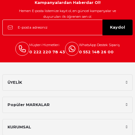
Kampanyalardan Haberdar Ol!
Hemen E-posta listemize kayıt ol, en güncel kampanyalar ve
duyuruları ilk öğrenen sen ol.
Kaydol
Müşteri Hizmetleri
WhatsApp Destek Sipariş
0 222 220 78 43
0 552 148 26 00
ÜYELİK
Popüler MARKALAR
KURUMSAL