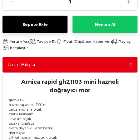
Sulu Süpürge
Mini / Midi Fırınlar
aptop & Notebook
nlar
Buharlı Pişiriciler
Sepete Ekle
Hemen Al
eleri
Doğrayıcılar / Rondolar
Yorum Yaz
Tavsiye Et
Fiyatı Düşünce Haber Ver
Paylaş
Karşılaştır
Elektrikli Izgara - Barbekü
Ürün Bilgisi
Elektrikli Tencere / Tavalar
Arnica rapid gh21103 mini hazneli
kineleri
Ekmek Kızartıcılar
doğrayıcı mor
Ekmek Yapma Makinası
güç:500 w
hazne kapasitesi: 1100 ml
parçalayıcı ana bıçak
pratik kullanım
Kıyma Makinaları
ilave üst bıçak
bıçak muhafaza
ekstra dayanıklı şeffaf hazne
Mısır Patlatma Makineleri
dört bıçaklı
çift katlı paslanmaz çelik bıçak