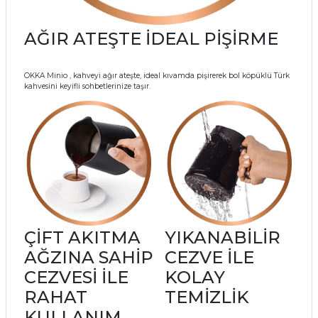
AĞIR ATEŞTE İDEAL PİŞİRME
OKKA Minio , kahveyi ağır ateşte, ideal kıvamda pişirerek bol köpüklü Türk
kahvesini keyifli sohbetlerinize taşır.
ÇİFT AKITMA
YIKANABİLİR
AĞZINA SAHİP
CEZVE İLE
CEZVESİ İLE
KOLAY
RAHAT
TEMİZLİK
KULLANIM