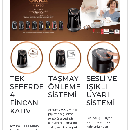
Mikserler
Mutfak Robotları
Su Isıtıcılar
Waffle Makineleri
Çırpıcı
Elektrikli Çeyiz Seti
TEK
TAŞMAYI
SESLİ VE
SEFERDE
ÖNLEME
IŞIKLI
Yoğurt Makineleri
4
SİSTEMİ
UYARI
FİNCAN
SİSTEMİ
Yumurta Pişirme Cihazları
KAHVE
Arzum OKKA Minio ,
pişirme algılama
Sesli ve ışıklı uyarı
sensörü sayesinde
sistemi sayesinde
kahvenin taşmasını
Arzum OKKA Minio
kahveniz hazır
önler, size bol köpüklü