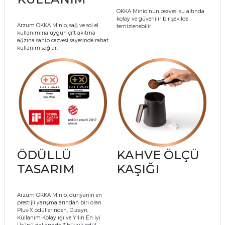
OKKA Minio'nun cezvesi su altında
kolay ve güvenilir bir şekilde
Arzum OKKA Minio, sağ ve sol el
temizlenebilir.
kullanımına uygun çift akıtma
ağzına sahip cezvesi sayesinde rahat
kullanım sağlar.
ÖDÜLLÜ
KAHVE ÖLÇÜ
TASARIM
KAŞIĞI
Arzum OKKA Minio, dünyanın en
prestijli yarışmalarından biri olan
Plus-X ödüllerinden, Dizayn,
Kullanım Kolaylığı ve Yılın En İyi