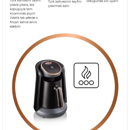
Türk Kahvesini tadını
olduğunda sizi uyarır.
Türk kahvesinin keyfini
çıkara çıkara, bol
çıkarmak kalır.
köpüğüyle tam
kıvamında pişirir.
Üstelik tek seferde 4
fincan kahve servis
edebilir