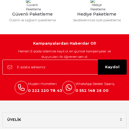
Bu ürüne benzer farklı alternatifler olmalı.
Güvenli Paketleme
Hediye Paketleme
Özenli ve sağlam paketleme
Sevdiklerinize özel paketleme
Gönder
Kampanyalardan Haberdar Ol!
Hemen E-posta listemize kayıt ol, en güncel kampanyalar ve
duyuruları ilk öğrenen sen ol.
Kaydol
Müşteri Hizmetleri
WhatsApp Destek Sipariş
0 222 220 78 43
0 552 148 26 00
ÜYELİK