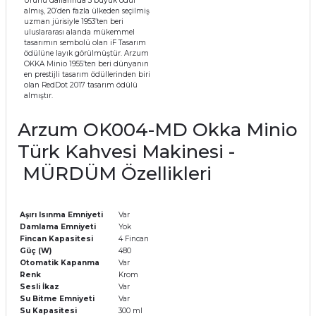
Ürünü dallarında 3 büyük ödül
almış, 20’den fazla ülkeden seçilmiş
uzman jürisiyle 1953’ten beri
uluslararası alanda mükemmel
tasarımın sembolü olan iF Tasarım
ödülüne layık görülmüştür. Arzum
OKKA Minio 1955’ten beri dünyanın
en prestijli tasarım ödüllerinden biri
olan RedDot 2017 tasarım ödülü
almıştır.
Arzum OK004-MD Okka Minio
Türk Kahvesi Makinesi -
MÜRDÜM Özellikleri
Aşırı Isınma Emniyeti
Var
Damlama Emniyeti
Yok
Fincan Kapasitesi
4 Fincan
Güç (W)
480
Otomatik Kapanma
Var
Renk
Krom
Sesli İkaz
Var
Su Bitme Emniyeti
Var
Su Kapasitesi
300 ml