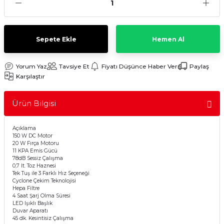
Sulu Süpürge
Mini / Midi Fırınlar
aptop & Notebook
nlar
Buharlı Pişiriciler
Sepete Ekle
Hemen Al
eleri
Doğrayıcılar / Rondolar
Yorum Yaz
Tavsiye Et
Fiyatı Düşünce Haber Ver
Paylaş
Karşılaştır
Elektrikli Izgara - Barbekü
Ürün Bilgisi
Elektrikli Tencere / Tavalar
Açıklama
kineleri
Ekmek Kızartıcılar
150 W DC Motor
20 W Fırça Motoru
11 KPA Emis Gücü
78dB Sessiz Çalışma
Ekmek Yapma Makinası
0,7 lt. Toz Haznesi
Tek Tuş ile 3 Farklı Hız Seçeneği
Cyclone Çekim Teknolojisi
Kıyma Makinaları
Hepa Filtre
4 Saat Şarj Olma Süresi
LED Işıklı Başlık
Mısır Patlatma Makineleri
Duvar Aparatı
45 dk. Kesintisiz Çalışma