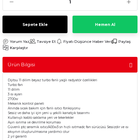
Sulu Süpürge
Mini / Midi Fırınlar
aptop & Notebook
nlar
Buharlı Pişiriciler
Sepete Ekle
Hemen Al
eleri
Doğrayıcılar / Rondolar
Yorum Yaz
Tavsiye Et
Fiyatı Düşünce Haber Ver
Paylaş
Karşılaştır
Elektrikli Izgara - Barbekü
Ürün Bilgisi
Elektrikli Tencere / Tavalar
Dijitsu 11 dilim beyaz turbo fanlı yağlı radyatör özellikleri
kineleri
Ekmek Kızartıcılar
Turbo fan
11 dilim
3 ısı ayarı
2700w
Ekmek Yapma Makinası
Mekanik kontrol paneli
Anında sıcak bakım için fanlı ısıtıcı fonksiyonu
Sessiz ve daha iyi için yeni u şekilli kanatçık tasarımı
Kıyma Makinaları
Kullanışlı kablo saklama yeri ve tekerlekler
Aşırı ısınma ve devrilme koruması
Güvenli ptc seramik ısıtıcı/400w3 sn hızlı ısıtmadc fan sürücüsü Sessizdir ve ısı
Mısır Patlatma Makineleri
akışının oluşturulmasına yardımcı olur
2 yıl garanti