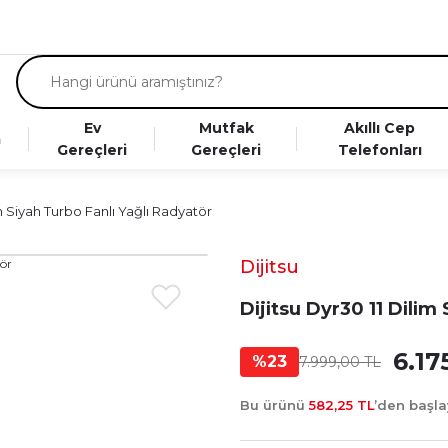
Ev
Mutfak
Akıllı Cep
a
Gereçleri
Gereçleri
Telefonları
im Siyah Turbo Fanlı Yağlı Radyatör
Dijitsu
Dijitsu Dyr30 11 Dilim
6.17
%23
7.999,00 TL
Bu ürünü
582,25 TL
’den başl