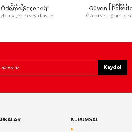
y Ödeme Seçeneği
Güvenli Paket
tıyla tek çekim veya havale
Özenli ve sağlam pak
Gönder
Kaydol
ARKALAR
KURUMSAL