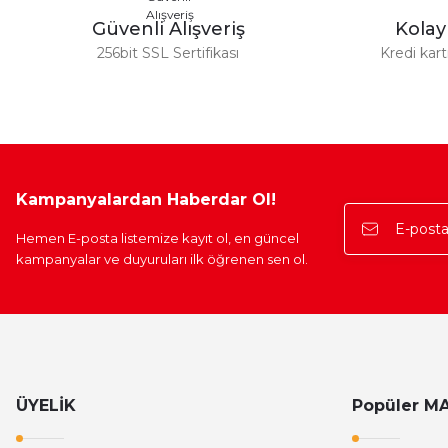
Bu ürüne benzer farklı alternatifler olmalı.
Güvenli Alışveriş
Kola
256bit SSL Sertifikası
Kredi kar
Kampanyalardan Haberdar Ol!
Hemen E-posta listemize kayıt ol, en güncel
kampanyalar ve duyuruları ilk öğrenen sen ol.
ÜYELİK
Popüler M