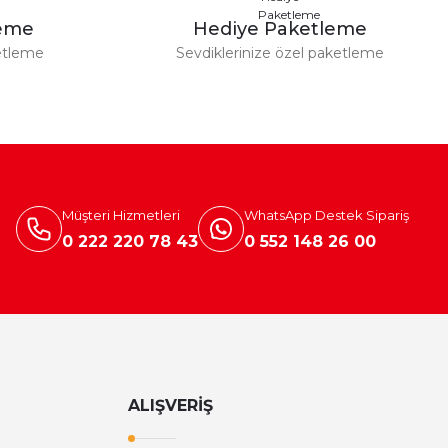
leme
Hediye Paketleme
etleme
Sevdiklerinize özel paketleme
Müşteri Hizmetleri
WhatsApp Destek Sipariş
0 222 220 78 43
0 552 148 26 00
ALIŞVERİŞ