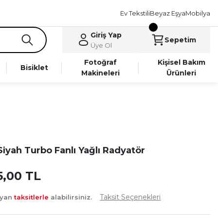
Ev Tekstili
Beyaz Eşya
Mobilya
Giriş Yap
Sepetim
Üye Ol
Fotoğraf
Kişisel Bakım
Bisiklet
Makineleri
Ürünleri
 Siyah Turbo Fanlı Yağlı Radyatör
5,00 TL
Taksit Seçenekleri
ayan
taksitlerle
alabilirsiniz.