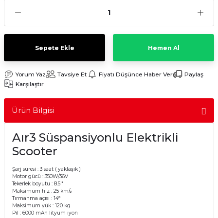
Sulu Süpürge
Mini / Midi Fırınlar
aptop & Notebook
nlar
Buharlı Pişiriciler
Sepete Ekle
Hemen Al
eleri
Doğrayıcılar / Rondolar
Yorum Yaz
Tavsiye Et
Fiyatı Düşünce Haber Ver
Paylaş
Elektrikli Izgara - Barbekü
Karşılaştır
Elektrikli Tencere / Tavalar
Ürün Bilgisi
kineleri
Ekmek Kızartıcılar
Aır3 Süspansiyonlu Elektrikli
Scooter
Ekmek Yapma Makinası
Şarj süresi : 3 saat ( yaklaşık )
Motor gücü : 350W/36V
Kıyma Makinaları
Tekerlek boyutu : 8.5''
Maksimum hız : 25 km/s
Tırmanma açısı : 14°
Mısır Patlatma Makineleri
Maksimum yük : 120 kg
Pil : 6000 mAh lityum iyon