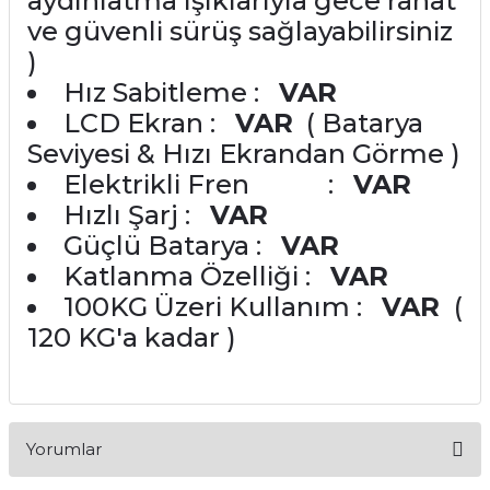
aydınlatma ışıklarıyla gece rahat
ve güvenli sürüş sağlayabilirsiniz
)
Hız Sabitleme :
VAR
LCD Ekran :
VAR
( Batarya
Seviyesi & Hızı Ekrandan Görme )
Elektrikli Fren :
VAR
Hızlı Şarj :
VAR
Güçlü Batarya :
VAR
Katlanma Özelliği :
VAR
100KG Üzeri Kullanım :
VAR
(
120 KG'a kadar )
Yorumlar