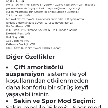
Ağırlık : 12,5 kg
Mikserler
Menzil : 30 km ( Full Şarj ve En yüksek hızda yaklaşık 30Km yani 1,5 saat'e
yakın aralıksız sürüş yapabilirsiniz ayrıca eğim arttıkça enerji
kullanımı artacağı için Scooter kullanım süreniz düşecektir. )
Çift Amortisör : VAR
Mutfak Robotları
Led Aydınlatma : VAR ( Dikkat çekici ön ve arka LED aydınlatma
ışıklarıyla gece rahat ve güvenli sürüş sağlayabilirsiniz )
Hız Sabitleme : VAR
Su Isıtıcılar
LCD Ekran : VAR ( Batarya Seviyesi & Hızı Ekrandan Görme )
Elektrikli Fren : VAR
Hızlı Şarj : VAR
Waffle Makineleri
Güçlü Batarya : VAR
Katlanma Özelliği : VAR
100KG Üzeri Kullanım : VAR ( 120 KG'a kadar )
Çırpıcı
Diğer Özellikler
Elektrikli Çeyiz Seti
Çift amortisörlü
süspansiyon
sistemi ile yol
Yoğurt Makineleri
koşullarından etkilenmeden
daha konforlu bir sürüş keyfi
Yumurta Pişirme Cihazları
yaşayabilirsiniz.
Sakin ve Spor Mod Seçimi:
Sakin mod ile 15 km/s - Spor mod