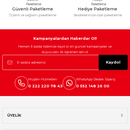
Güvenli Paketleme
Hediye Paketleme
Özenli ve sağlam paketleme
Sevdiklerinize özel paketleme
Gönder
Kampanyalardan Haberdar Ol!
Hemen E-posta listemize kayıt ol, en güncel kampanyalar ve
duyuruları ilk öğrenen sen ol.
Kaydol
Müşteri Hizmetleri
WhatsApp Destek Sipariş
0 222 220 78 43
0 552 148 26 00
ÜYELİK