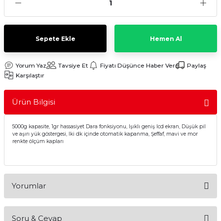
Sulu Süpürge
Mini / Midi Fırınlar
aptop & Notebook
nlar
Buharlı Pişiriciler
Sepete Ekle
Hemen Al
eleri
Doğrayıcılar / Rondolar
Yorum Yaz
Tavsiye Et
Fiyatı Düşünce Haber Ver
Paylaş
Karşılaştır
Elektrikli Izgara - Barbekü
Ürün Bilgisi
Elektrikli Tencere / Tavalar
5000g kapasite, 1gr hassasiyet Dara fonksiyonu, Işıklı geniş lcd ekran, Düşük pil
kineleri
Ekmek Kızartıcılar
ve aşırı yük göstergesi, Iki dk içinde otomatik kapanma, Şeffaf, mavi ve mor
renkte ölçüm kapları
Ekmek Yapma Makinası
Kıyma Makinaları
Yorumlar
Mısır Patlatma Makineleri
Soru & Cevap