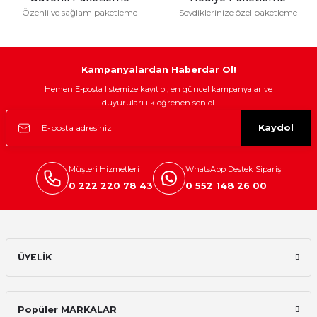
Özenli ve sağlam paketleme
Sevdiklerinize özel paketleme
Gönder
Kampanyalardan Haberdar Ol!
Hemen E-posta listemize kayıt ol, en güncel kampanyalar ve
duyuruları ilk öğrenen sen ol.
Kaydol
Müşteri Hizmetleri
WhatsApp Destek Sipariş
0 222 220 78 43
0 552 148 26 00
ÜYELİK
Popüler MARKALAR