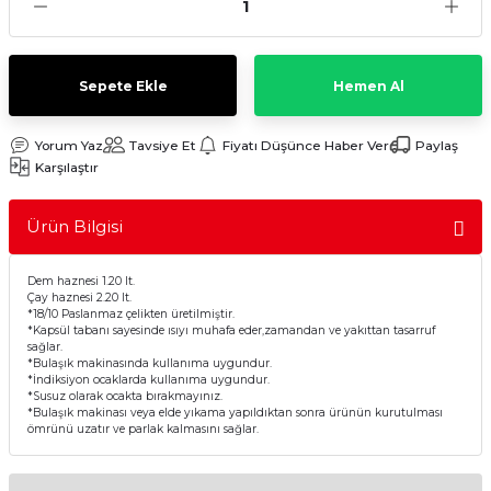
Sulu Süpürge
Mini / Midi Fırınlar
aptop & Notebook
nlar
Buharlı Pişiriciler
Sepete Ekle
Hemen Al
eleri
Doğrayıcılar / Rondolar
Yorum Yaz
Tavsiye Et
Fiyatı Düşünce Haber Ver
Paylaş
Karşılaştır
Elektrikli Izgara - Barbekü
Ürün Bilgisi
Elektrikli Tencere / Tavalar
Dem haznesi 1.20 lt.
kineleri
Ekmek Kızartıcılar
Çay haznesi 2.20 lt.
*18/10 Paslanmaz çelikten üretilmiştir.
*Kapsül tabanı sayesinde ısıyı muhafa eder,zamandan ve yakıttan tasarruf
sağlar.
Ekmek Yapma Makinası
*Bulaşık makinasında kullanıma uygundur.
*İndiksiyon ocaklarda kullanıma uygundur.
*Susuz olarak ocakta bırakmayınız.
Kıyma Makinaları
*Bulaşık makinası veya elde yıkama yapıldıktan sonra ürünün kurutulması
ömrünü uzatır ve parlak kalmasını sağlar.
Mısır Patlatma Makineleri