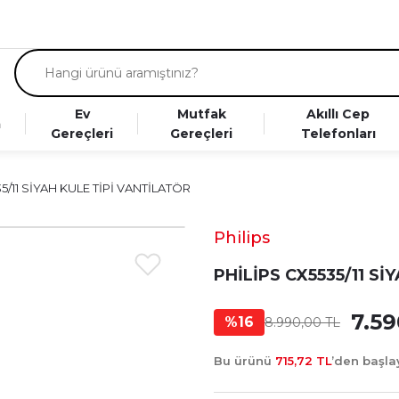
Ev
Mutfak
Akıllı Cep
a
Gereçleri
Gereçleri
Telefonları
5/11 SİYAH KULE TİPİ VANTİLATÖR
Philips
PHİLİPS CX5535/11 S
7.59
%16
8.990,00 TL
Bu ürünü
715,72 TL
’den başl