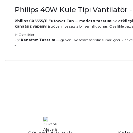
Philips 40W Kule Tipi Vantilatör -
Philips CX5535/11 Eutower Fan
—
modern tasarımı
ve
etkiley
kanatsız yapısıyla
güvenli ve sessiz bir serinlik sunar. Özellikle yaz
✨ Özellikler:
- ✅
Kanatsız Tasarım
— güvenli ve sessiz serinlik sunar, çocuklar ve 
-
Bu ürünün fiyat bilgisi, resim, ürün açıklamalarında ve diğer ko
Görüş ve önerileriniz için teşekkür ederiz.
Ürün resmi kalitesiz, bozuk veya görüntülenemiyor.
Ürün açıklamasında eksik bilgiler bulunuyor.
Ürün bilgilerinde hatalar bulunuyor.
Ürün fiyatı diğer sitelerden daha pahalı.
Bu ürüne benzer farklı alternatifler olmalı.