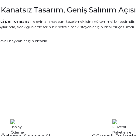
 Kanatsız Tasarım, Geniş Salınım Açısı 
ici performansı
ile evinizin havasını tazelemek için mükemmel bir seçimdir
 aylarında, sıcak günlerde serin bir nefes almak isteyenler için ideal bir çözümdü
evcil hayvanlar için idealdir.
nularda yetersiz gördüğünüz noktaları öneri formunu kullanarak tarafımız
Ürün hakkında henüz soru sorulmamış.
Bu ürüne ilk yorumu siz yapın!
Sitemize ilk yorumu siz yapın!
Deneyimini Paylaş
Yorum Yaz
Soru Sor