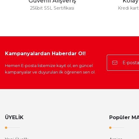
Güvenli Alışveriş
Kola
256bit SSL Sertifikası
Kredi kar
Kampanyalardan Haberdar Ol!
Hemen E-posta listemize kayıt ol, en güncel
kampanyalar ve duyuruları ilk öğrenen sen ol.
ÜYELİK
Popüler M