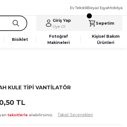
Ev Tekstili
Beyaz Eşya
Mobilya
Giriş Yap
Sepetim
Üye Ol
Fotoğraf
Kişisel Bakım
Bisiklet
Makineleri
Ürünleri
İYAH KULE TİPİ VANTİLATÖR
0,50 TL
Taksit Seçenekleri
ayan
taksitlerle
alabilirsiniz.