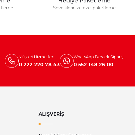
leme
Hediye Paketleme
etleme
Sevdiklerinize özel paketleme
Müşteri Hizmetleri
WhatsApp Destek Sipariş
0 222 220 78 43
0 552 148 26 00
ALIŞVERİŞ