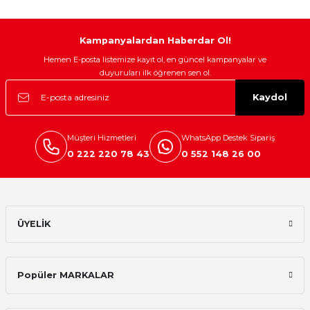
Gönder
Kampanyalardan Haberdar Ol!
Hemen E-posta listemize kayıt ol, en güncel kampanyalar ve
duyuruları ilk öğrenen sen ol.
Kaydol
Müşteri Hizmetleri
WhatsApp Destek Sipariş
0 222 220 78 43
0 552 148 26 00
ÜYELİK
Popüler MARKALAR