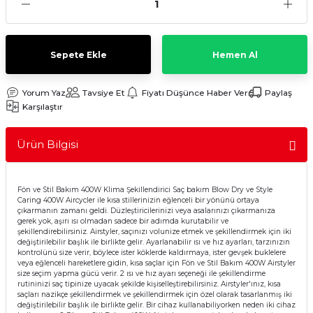
Sulu Süpürge
Mini / Midi Fırınlar
aptop & Notebook
nlar
Buharlı Pişiriciler
Sepete Ekle
Hemen Al
eleri
Doğrayıcılar / Rondolar
Yorum Yaz
Tavsiye Et
Fiyatı Düşünce Haber Ver
Paylaş
Karşılaştır
Elektrikli Izgara - Barbekü
Ürün Bilgisi
Elektrikli Tencere / Tavalar
kineleri
Ekmek Kızartıcılar
Fön ve Stil Bakım 400W Klima Şekillendirici Saç bakım Blow Dry ve Style
Caring 400W Aircycler ile kısa stillerinizin eğlenceli bir yönünü ortaya
çıkarmanın zamanı geldi. Düzleştiricilerinizi veya asalarınızı çıkarmanıza
gerek yok, aşırı ısı olmadan sadece bir adımda kurutabilir ve
Ekmek Yapma Makinası
şekillendirebilirsiniz. Airstyler, saçınızı volunize etmek ve şekillendirmek için iki
değiştirilebilir başlık ile birlikte gelir. Ayarlanabilir ısı ve hız ayarları, tarzınızın
kontrolünü size verir, böylece ister köklerde kaldırmaya, ister gevşek buklelere
Kıyma Makinaları
veya eğlenceli hareketlere gidin, kısa saçlar için Fön ve Stil Bakım 400W Airstyler
size seçim yapma gücü verir. 2 ısı ve hız ayarı seçeneği ile şekillendirme
rutininizi saç tipinize uyacak şekilde kişiselleştirebilirsiniz. Airstyler'ınız, kısa
Mısır Patlatma Makineleri
saçları nazikçe şekillendirmek ve şekillendirmek için özel olarak tasarlanmış iki
değiştirilebilir başlık ile birlikte gelir. Bir cihaz kullanabiliyorken neden iki cihaz