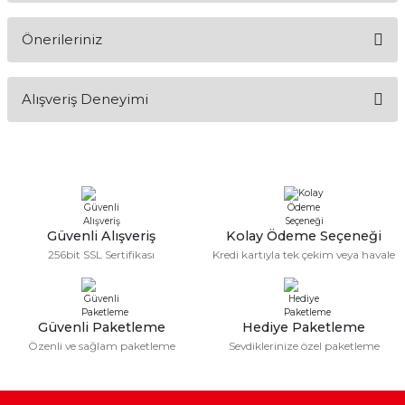
Önerileriniz
Soru Sor
Bu ürünün fiyat bilgisi, resim, ürün açıklamalarında ve diğer
Alışveriş Deneyimi
konularda yetersiz gördüğünüz noktaları öneri formunu
kullanarak tarafımıza iletebilirsiniz.
Görüş ve önerileriniz için teşekkür ederiz.
Sitemize ilk yorumu siz yapın!
Ürün resmi kalitesiz, bozuk veya görüntülenemiyor.
Ürün açıklamasında eksik bilgiler bulunuyor.
Deneyimini Paylaş
Ürün bilgilerinde hatalar bulunuyor.
Güvenli Alışveriş
Kolay Ödeme Seçeneği
256bit SSL Sertifikası
Kredi kartıyla tek çekim veya havale
Ürün fiyatı diğer sitelerden daha pahalı.
Bu ürüne benzer farklı alternatifler olmalı.
Güvenli Paketleme
Hediye Paketleme
Özenli ve sağlam paketleme
Sevdiklerinize özel paketleme
Gönder