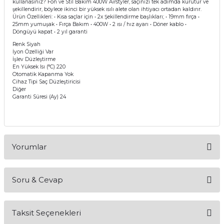
kullanasınız? Fön ve Stil Bakım 400W Airstyler, saçınızı tek adımda kurutur ve
Mikserler
şekillendirir, böylece ikinci bir yüksek ısılı alete olan ihtiyacı ortadan kaldırır.
Ürün Özellikleri: • Kısa saçlar için • 2x Şekillendirme başlıkları; • 19mm fırça •
25mm yumuşak • Fırça Bakım • 400W • 2 ısı / hız ayarı • Döner kablo •
Döngüyü kapat • 2 yıl garanti
Mutfak Robotları
Renk Siyah
İyon Özelliği Var
Su Isıtıcılar
İşlev Düzleştirme
En Yüksek Isı (°C) 220
Otomatik Kapanma Yok
Waffle Makineleri
Cihaz Tipi Saç Düzleştiricisi
Diğer
Garanti Süresi (Ay) 24
Çırpıcı
Elektrikli Çeyiz Seti
Yorumlar
Yoğurt Makineleri
Soru & Cevap
Yumurta Pişirme Cihazları
Bu ürüne ilk yorumu siz yapın!
Taksit Seçenekleri
Yorum Yaz
Ürün hakkında henüz soru sorulmamış.