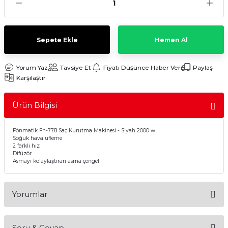
Sulu Süpürge
Mini / Midi Fırınlar
aptop & Notebook
nlar
Buharlı Pişiriciler
Sepete Ekle
Hemen Al
eleri
Doğrayıcılar / Rondolar
Yorum Yaz
Tavsiye Et
Fiyatı Düşünce Haber Ver
Paylaş
Karşılaştır
Elektrikli Izgara - Barbekü
Ürün Bilgisi
Elektrikli Tencere / Tavalar
Fönmatik Fn-778 Saç Kurutma Makinesi - Siyah 2000 w
kineleri
Ekmek Kızartıcılar
Soğuk hava üfleme
2 farklı hız
Difüzör
Asmayı kolaylaştıran asma çengeli
Ekmek Yapma Makinası
Kıyma Makinaları
Yorumlar
Mısır Patlatma Makineleri
Soru & Cevap