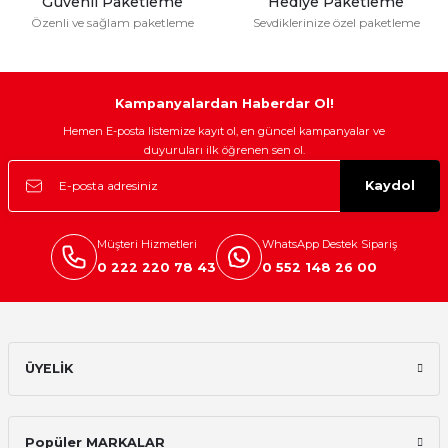
Güvenli Paketleme
Hediye Paketleme
Özenli ve sağlam paketleme
Sevdiklerinize özel paketleme
Gönder
Kampanyalardan Haberdar Ol!
Hemen E-posta listemize kayıt ol, en güncel kampanyalar ve
duyuruları ilk öğrenen sen ol.
Kaydol
Müşteri Hizmetleri
WhatsApp Destek Sipariş
0 222 220 78 43
0 552 148 26 00
ÜYELİK
Popüler MARKALAR