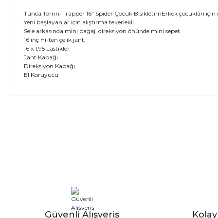
Tunca Torrini Trapper 16" Spider Çocuk BisikletirnErkek çocukları için i
Yeni başlayanlar için alıştırma tekerlekli.
Sele arkasında mini bagaj, direksiyon önünde mini sepet.
16 inç Hi-ten çelik jant,
16 x 1,95 Lastikler
Jant Kapağı
Direksiyon Kapağı
El Koruyucu
Bu ürünün fiyat bilgisi, resim, ürün açıklamalarında ve diğer ko
Görüş ve önerileriniz için teşekkür ederiz.
Ürün resmi kalitesiz, bozuk veya görüntülenemiyor.
Ürün açıklamasında eksik bilgiler bulunuyor.
Ürün bilgilerinde hatalar bulunuyor.
Ürün fiyatı diğer sitelerden daha pahalı.
Bu ürüne benzer farklı alternatifler olmalı.
Güvenli Alışveriş
Kola