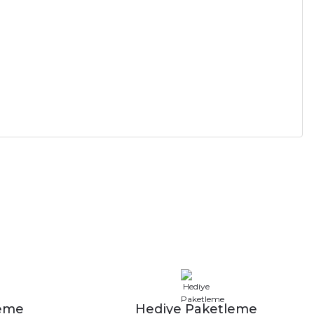
a iletebilirsiniz.
leme
Hediye Paketleme