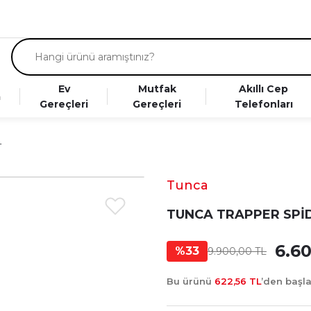
Ev
Mutfak
Akıllı Cep
a
Gereçleri
Gereçleri
Telefonları
T
Tunca
TUNCA TRAPPER SPİD
6.6
%33
9.900,00 TL
Bu ürünü
622,56 TL
’den başl