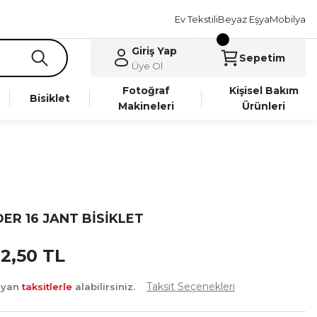
Ev Tekstili
Beyaz Eşya
Mobilya
Giriş Yap
Sepetim
Üye Ol
Fotoğraf
Kişisel Bakım
Bisiklet
Makineleri
Ürünleri
ER 16 JANT BİSİKLET
02,50 TL
Taksit Seçenekleri
ayan
taksitlerle
alabilirsiniz.