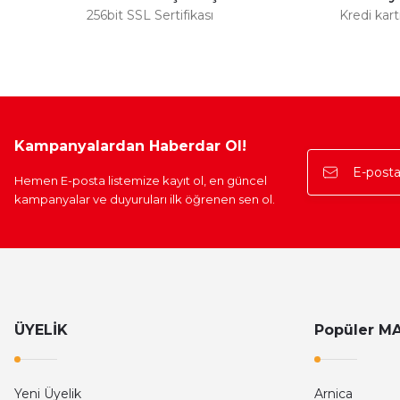
256bit SSL Sertifikası
Kredi kar
Kampanyalardan Haberdar Ol!
Hemen E-posta listemize kayıt ol, en güncel
kampanyalar ve duyuruları ilk öğrenen sen ol.
ÜYELİK
Popüler M
Yeni Üyelik
Arnica