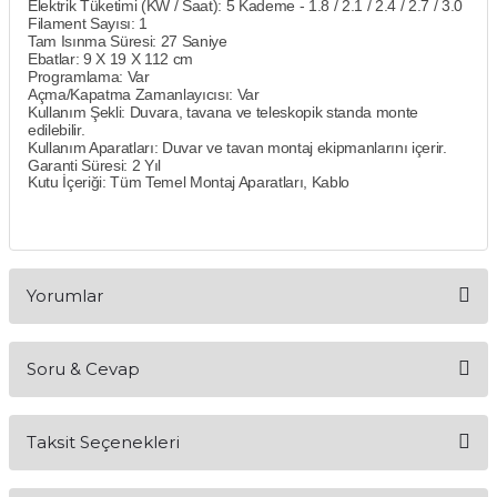
Elektrik Tüketimi (KW / Saat):
5 Kademe - 1.8 / 2.1 / 2.4 / 2.7 / 3.0
Mikserler
Filament Sayısı:
1
Tam Isınma Süresi:
27 Saniye
Ebatlar:
9 X 19 X 112 cm
Mutfak Robotları
Programlama:
Var
Açma/Kapatma Zamanlayıcısı:
Var
Kullanım Şekli:
Duvara, tavana ve teleskopik standa monte
Su Isıtıcılar
edilebilir.
Kullanım Aparatları:
Duvar ve tavan montaj ekipmanlarını içerir.
Garanti Süresi:
2 Yıl
Kutu İçeriği:
Tüm Temel Montaj Aparatları, Kablo
Waffle Makineleri
Çırpıcı
Elektrikli Çeyiz Seti
Yorumlar
Yoğurt Makineleri
Soru & Cevap
Bu ürüne ilk yorumu siz yapın!
Yumurta Pişirme Cihazları
Taksit Seçenekleri
Yorum Yaz
Ürün hakkında henüz soru sorulmamış.