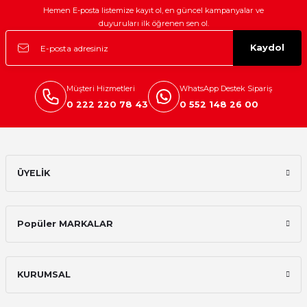
Hemen E-posta listemize kayıt ol, en güncel kampanyalar ve
duyuruları ilk öğrenen sen ol.
Kaydol
Müşteri Hizmetleri
WhatsApp Destek Sipariş
0 222 220 78 43
0 552 148 26 00
ÜYELİK
Popüler MARKALAR
KURUMSAL