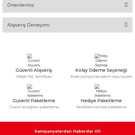
Önerileriniz
Soru Sor
Bu ürünün fiyat bilgisi, resim, ürün açıklamalarında ve diğer
Alışveriş Deneyimi
konularda yetersiz gördüğünüz noktaları öneri formunu
kullanarak tarafımıza iletebilirsiniz.
Görüş ve önerileriniz için teşekkür ederiz.
Sitemize ilk yorumu siz yapın!
Ürün resmi kalitesiz, bozuk veya görüntülenemiyor.
Ürün açıklamasında eksik bilgiler bulunuyor.
Deneyimini Paylaş
Ürün bilgilerinde hatalar bulunuyor.
Güvenli Alışveriş
Kolay Ödeme Seçeneği
256bit SSL Sertifikası
Kredi kartıyla tek çekim veya havale
Ürün fiyatı diğer sitelerden daha pahalı.
Bu ürüne benzer farklı alternatifler olmalı.
Güvenli Paketleme
Hediye Paketleme
Özenli ve sağlam paketleme
Sevdiklerinize özel paketleme
Gönder
Kampanyalardan Haberdar Ol!