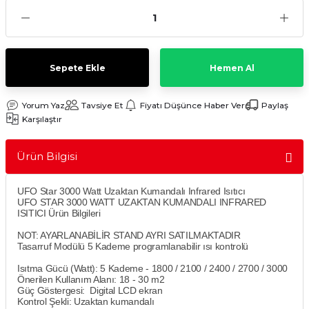
Sulu Süpürge
Mini / Midi Fırınlar
aptop & Notebook
nlar
Buharlı Pişiriciler
Sepete Ekle
Hemen Al
eleri
Doğrayıcılar / Rondolar
Yorum Yaz
Tavsiye Et
Fiyatı Düşünce Haber Ver
Paylaş
Elektrikli Izgara - Barbekü
Karşılaştır
Elektrikli Tencere / Tavalar
Ürün Bilgisi
kineleri
Ekmek Kızartıcılar
UFO Star 3000 Watt Uzaktan Kumandalı Infrared Isıtıcı
UFO STAR 3000 WATT UZAKTAN KUMANDALI INFRARED
ISITICI Ürün Bilgileri
Ekmek Yapma Makinası
NOT: AYARLANABİLİR STAND AYRI SATILMAKTADIR
Tasarruf Modülü 5 Kademe programlanabilir ısı kontrolü
Kıyma Makinaları
Isıtma Gücü (Watt):
5 Kademe - 1800 / 2100 / 2400 / 2700 / 3000
Önerilen Kullanım Alanı:
18 - 30 m2
Mısır Patlatma Makineleri
Güç Göstergesi:
Digital LCD ekran
Kontrol Şekli:
Uzaktan kumandalı