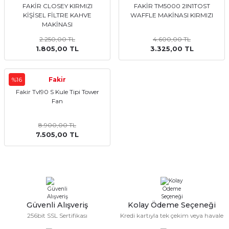
FAKİR CLOSEY KIRMIZI
FAKİR TM5000 2IN1TOST
Mikserler
KİŞİSEL FİLTRE KAHVE
WAFFLE MAKİNASI KIRMIZI
MAKİNASI
Mutfak Robotları
2.250,00 TL
4.600,00 TL
1.805,00 TL
3.325,00 TL
Su Isıtıcılar
%16
Fakir
Waffle Makineleri
Fakir Tvl90 S Kule Tipi Tower
Fan
Çırpıcı
8.900,00 TL
Elektrikli Çeyiz Seti
7.505,00 TL
Yoğurt Makineleri
Yumurta Pişirme Cihazları
Güvenli Alışveriş
Kolay Ödeme Seçeneği
256bit SSL Sertifikası
Kredi kartıyla tek çekim veya havale