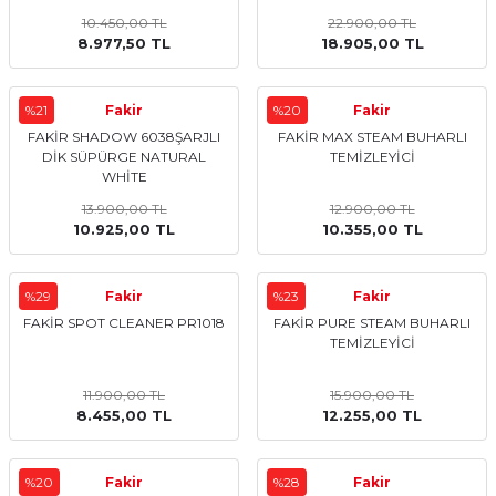
10.450,00 TL
22.900,00 TL
Sulu Süpürge
Mini / Midi Fırınlar
8.977,50 TL
18.905,00 TL
aptop & Notebook
nlar
Buharlı Pişiriciler
%21
Fakir
%20
Fakir
eleri
Doğrayıcılar / Rondolar
FAKİR SHADOW 6038ŞARJLI
FAKİR MAX STEAM BUHARLI
DİK SÜPÜRGE NATURAL
TEMİZLEYİCİ
WHİTE
Elektrikli Izgara - Barbekü
13.900,00 TL
12.900,00 TL
10.925,00 TL
10.355,00 TL
Elektrikli Tencere / Tavalar
%29
Fakir
%23
Fakir
kineleri
Ekmek Kızartıcılar
FAKİR SPOT CLEANER PR1018
FAKİR PURE STEAM BUHARLI
TEMİZLEYİCİ
Ekmek Yapma Makinası
11.900,00 TL
15.900,00 TL
Kıyma Makinaları
8.455,00 TL
12.255,00 TL
Mısır Patlatma Makineleri
%20
Fakir
%28
Fakir