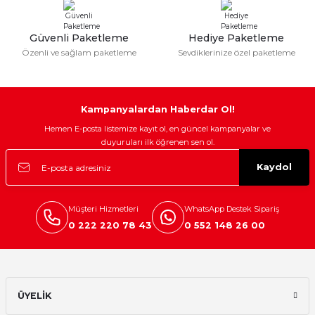
Güvenli Paketleme
Hediye Paketleme
Özenli ve sağlam paketleme
Sevdiklerinize özel paketleme
Kampanyalardan Haberdar Ol!
Hemen E-posta listemize kayıt ol, en güncel kampanyalar ve
duyuruları ilk öğrenen sen ol.
Kaydol
Müşteri Hizmetleri
WhatsApp Destek Sipariş
0 222 220 78 43
0 552 148 26 00
ÜYELİK