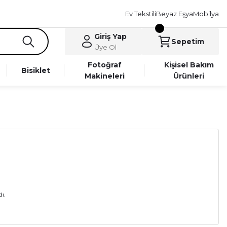
Ev Tekstili
Beyaz Eşya
Mobilya
Giriş Yap
Sepetim
Üye Ol
Fotoğraf
Kişisel Bakım
Bisiklet
Makineleri
Ürünleri
ı.