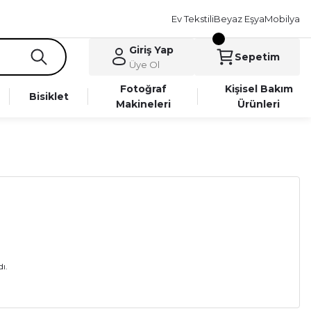
Ev Tekstili
Beyaz Eşya
Mobilya
Giriş Yap
Sepetim
Üye Ol
Fotoğraf
Kişisel Bakım
Bisiklet
Makineleri
Ürünleri
ı.