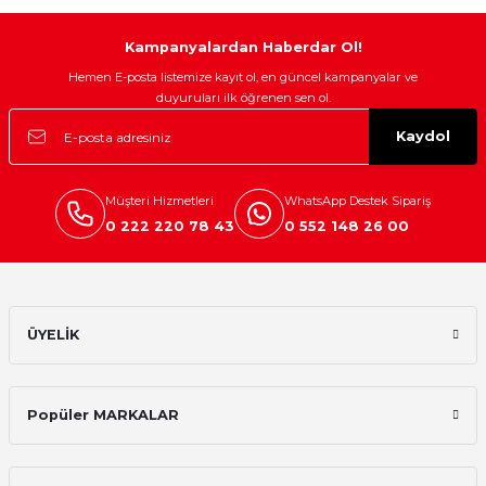
Kampanyalardan Haberdar Ol!
Hemen E-posta listemize kayıt ol, en güncel kampanyalar ve
duyuruları ilk öğrenen sen ol.
Kaydol
Müşteri Hizmetleri
WhatsApp Destek Sipariş
0 222 220 78 43
0 552 148 26 00
ÜYELİK
Popüler MARKALAR