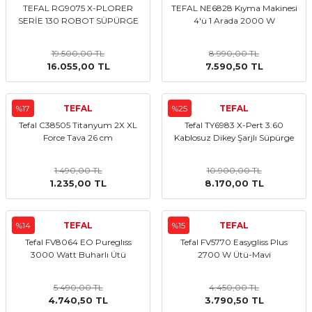
TEFAL RG9075 X-PLORER
TEFAL NE6828 Kıyma Makinesi
Mikserler
SERİE 130 ROBOT SÜPÜRGE
4'ü 1 Arada 2000 W
Mutfak Robotları
19.500,00 TL
8.990,00 TL
16.055,00 TL
7.590,50 TL
Su Isıtıcılar
%17
TEFAL
%25
TEFAL
Waffle Makineleri
Tefal C38505 Titanyum 2X XL
Tefal TY6983 X-Pert 3.60
Force Tava 26 cm
Kablosuz Dikey Şarjlı Süpürge
Çırpıcı
1.490,00 TL
10.900,00 TL
Elektrikli Çeyiz Seti
1.235,00 TL
8.170,00 TL
Yoğurt Makineleri
%14
TEFAL
%15
TEFAL
Tefal FV8064 EO Pureglıss
Tefal FV5770 Easygliss Plus
Yumurta Pişirme Cihazları
3000 Watt Buharlı Ütü
2700 W Ütü-Mavi
5.490,00 TL
4.450,00 TL
4.740,50 TL
3.790,50 TL