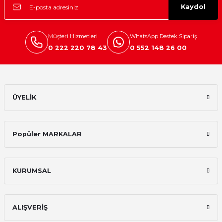
Kaydol
Mikserler
Mutfak Robotları
Müşteri Hizmetleri
WhatsApp Destek Sipariş
0 222 220 78 43
0 552 148 26 00
Su Isıtıcılar
Waffle Makineleri
ÜYELİK
Çırpıcı
Elektrikli Çeyiz Seti
Popüler MARKALAR
Yoğurt Makineleri
KURUMSAL
Yumurta Pişirme Cihazları
ALIŞVERİŞ