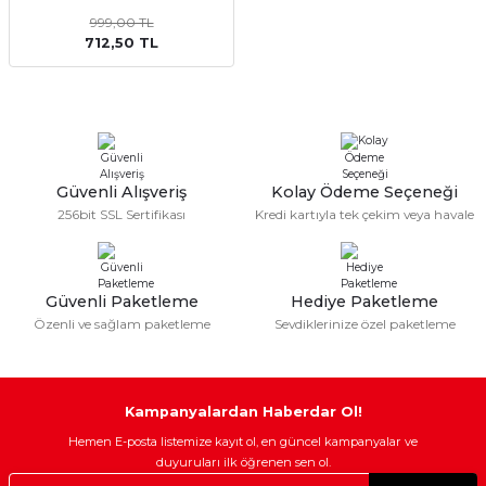
999,00 TL
Sulu Süpürge
Mini / Midi Fırınlar
712,50 TL
aptop & Notebook
nlar
Buharlı Pişiriciler
eleri
Doğrayıcılar / Rondolar
Elektrikli Izgara - Barbekü
Güvenli Alışveriş
Kolay Ödeme Seçeneği
256bit SSL Sertifikası
Kredi kartıyla tek çekim veya havale
Elektrikli Tencere / Tavalar
kineleri
Ekmek Kızartıcılar
Güvenli Paketleme
Hediye Paketleme
Özenli ve sağlam paketleme
Sevdiklerinize özel paketleme
Ekmek Yapma Makinası
Kıyma Makinaları
Kampanyalardan Haberdar Ol!
Hemen E-posta listemize kayıt ol, en güncel kampanyalar ve
Mısır Patlatma Makineleri
duyuruları ilk öğrenen sen ol.